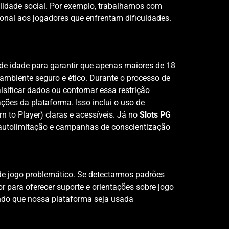
ilidade social. Por exemplo, trabalhamos com
nal aos jogadores que enfrentam dificuldades.
 de idade para garantir que apenas maiores de 18
ambiente seguro e ético. Durante o processo de
lsificar dados ou contornar essa restrição
ções da plataforma. Isso inclui o uso de
n to Player) claras e acessíveis. Já no
Slots PG
de autolimitação e campanhas de conscientização
 de jogo problemático. Se detectarmos padrões
para oferecer suporte e orientações sobre jogo
ndo que nossa plataforma seja usada