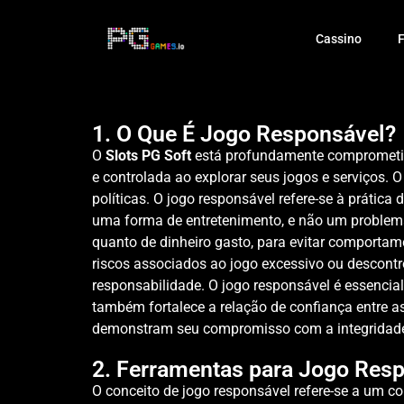
Cassino
1. O Que É Jogo Responsável?
O
Slots PG Soft
está profundamente comprometido
e controlada ao explorar seus jogos e serviços. 
políticas. O jogo responsável refere-se à prátic
uma forma de entretenimento, e não um proble
quanto de dinheiro gasto, para evitar comporta
riscos associados ao jogo excessivo ou descontro
responsabilidade. O jogo responsável é essencial
também fortalece a relação de confiança entre a
demonstram seu compromisso com a integridade, 
2. Ferramentas para Jogo Res
O conceito de jogo responsável refere-se a um con