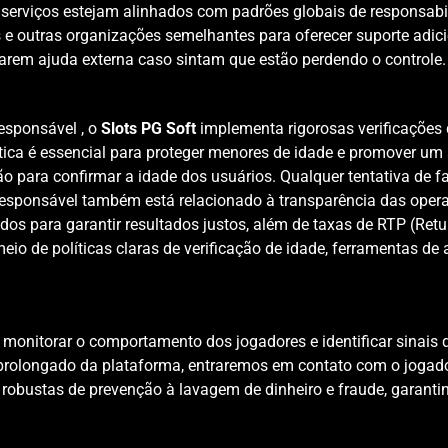
s serviços estejam alinhados com padrões globais de responsab
outras organizações semelhantes para oferecer suporte adicio
rem ajuda externa caso sintam que estão perdendo o controle.
esponsável , o
Slots PG Soft
implementa rigorosas verificações
ica é essencial para proteger menores de idade e promover um 
o para confirmar a idade dos usuários. Qualquer tentativa de fa
 responsável também está relacionado à transparência das opera
dos para garantir resultados justos, além de taxas de RTP (Retur
 meio de políticas claras de verificação de idade, ferramentas 
a monitorar o comportamento dos jogadores e identificar sinais
rolongado da plataforma, entraremos em contato com o jogador 
bustas de prevenção à lavagem de dinheiro e fraude, garanti