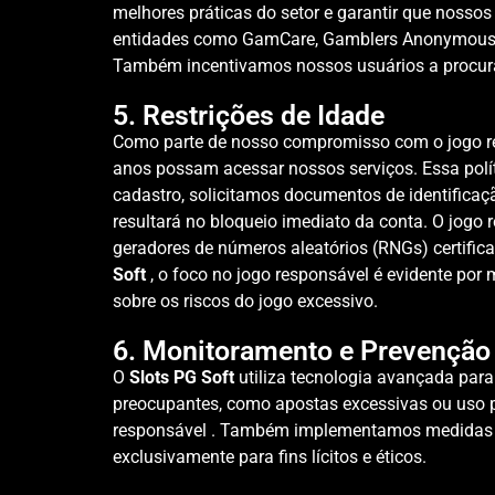
melhores práticas do setor e garantir que nosso
entidades como GamCare, Gamblers Anonymous e 
Também incentivamos nossos usuários a procura
5. Restrições de Idade
Como parte de nosso compromisso com o jogo r
anos possam acessar nossos serviços. Essa polít
cadastro, solicitamos documentos de identificaçã
resultará no bloqueio imediato da conta. O jogo
geradores de números aleatórios (RNGs) certifica
Soft
, o foco no jogo responsável é evidente por
sobre os riscos do jogo excessivo.
6. Monitoramento e Prevenção
O
Slots PG Soft
utiliza tecnologia avançada par
preocupantes, como apostas excessivas ou uso p
responsável . Também implementamos medidas ro
exclusivamente para fins lícitos e éticos.